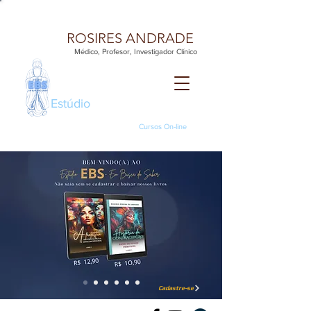
ROSIRES ANDRADE
Médico, Profesor, Investigador Clínico
Estúdio
EBS - EM BUSCA DO SABER
Cursos On-line
Cadastre-se