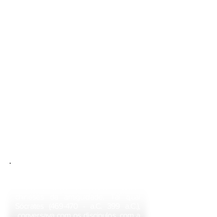
Confúcio, que viveu entre 551 a.C e
479 a.C., foi um dos maiores sábios
chineses da antiguidade. Tal qual
Sócrates (469-470 - a.C. 399 a.C.),
conversava com os discípulos, com a