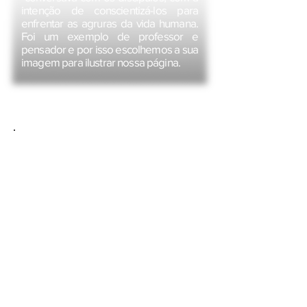
intenção de conscientizá-los para
enfrentar as agruras da vida humana.
Foi um exemplo de professor e
pensador e por isso escolhemos a sua
imagem para ilustrar nossa página.
Com o pensamento voltado à
necessidade contínua de
obtermos o conhecimento para
uma vida plena e saudável,
criamos o ESTÚDIO EBS – EM
BUSCA DO SABER, que tem
como objetivos:
Estudar e divulgar
conhecimentos antigos e atuais